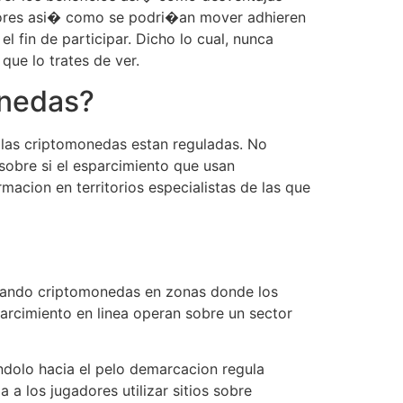
adores asi� como se podri�an mover adhieren
l fin de participar. Dicho lo cual, nunca
que lo trates de ver.
onedas?
 las criptomonedas estan reguladas. No
 sobre si el esparcimiento que usan
acion en territorios especialistas de las que
usando criptomonedas en zonas donde los
rcimiento en linea operan sobre un sector
ndolo hacia el pelo demarcacion regula
a los jugadores utilizar sitios sobre