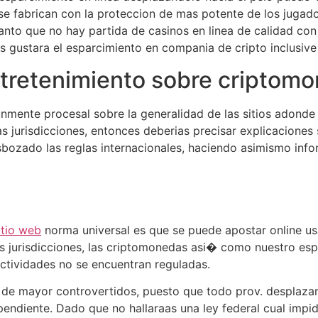
e se fabrican con la proteccion de mas potente de los jug
nto que no hay partida de casinos en linea de calidad con e
s gustara el esparcimiento en compania de cripto inclusive 
ntretenimiento sobre criptom
mente procesal sobre la generalidad de las sitios adonde
as jurisdicciones, entonces deberias precisar explicaciones
bozado las reglas internacionales, haciendo asimismo inform
sitio web
norma universal es que se puede apostar online 
 jurisdicciones, las criptomonedas asi� como nuestro espa
ctividades no se encuentran reguladas.
 de mayor controvertidos, puesto que todo prov. desplaza
ndiente. Dado que no hallaraas una ley federal cual impida 