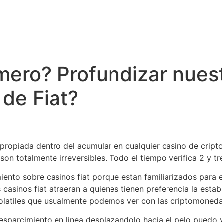
imero? Profundizar nues
 de Fiat?
propiada dentro del acumular en cualquier casino de cripto
son totalmente irreversibles. Todo el tiempo verifica 2 y t
ento sobre casinos fiat porque estan familiarizados para 
 casinos fiat atraeran a quienes tienen preferencia la esta
volatiles que usualmente podemos ver con las criptomoneda
 esparcimiento en linea desplazandolo hacia el pelo puedo