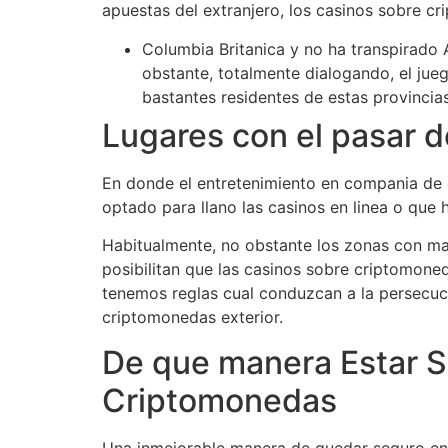
apuestas del extranjero, los casinos sobre c
Columbia Britanica y no ha transpirado 
obstante, totalmente dialogando, el jueg
bastantes residentes de estas provincia
Lugares con el pasar d
En donde el entretenimiento en compania de
optado para llano las casinos en linea o que h
Habitualmente, no obstante los zonas con man
posibilitan que las casinos sobre criptomone
tenemos reglas cual conduzcan a la persecuci
criptomonedas exterior.
De que manera Estar S
Criptomonedas
Una inmejorable manera de quedar seguro en 