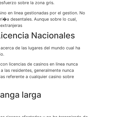
sfuerzo sobre la zona gris.
no en linea gestionadas por el gestion. No
eri�a desentales. Aunque sobre lo cual,
extranjeras
Licencia Nacionales
cerca de las lugares del mundo cual ha
io.
con licencias de casinos en linea nunca
 a las residentes, generalmente nunca
as referente a cualquier casino sobre
anga larga
as riesgos afectados y no ha transpirado de