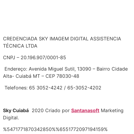
CREDENCIADA SKY IMAGEM DIGITAL ASSISTENCIA
TÉCNICA LTDA
CNPJ – 20.196.907/0001-85
Endereço: Avenida Miguel Sutil, 13090 – Bairro Cidade
Alta- Cuiabá MT – CEP 78030-48
Telefones: 65 3052-4242 / 65-3052-4202
Celular (Whats): 65 9 9979-1515
Sky Cuiabá
2020 Criado por
Santanasoft
Marketing
Digital.
%5471771870342850%%6551772097194159%