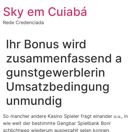
Ir
Sky em Cuiabá
para
o
Rede Credenciada
conteúdo
Ihr Bonus wird
zusammenfassend a
gunstgewerblerin
Umsatzbedingung
unmundig
So mancher andere Kasino Spieler fragt einander u.u., in
wie weit der bestimmte Gangbar Spielbank Boni
schlichtweg wiederum ausgezahlt seien konnen.