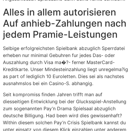
Alles in allem autorisieren
Auf anhieb-Zahlungen nach
jedem Pramie-Leistungen
Selbige erfolgreichsten Spielbank abzuglich Sperrdatei
erheben nur minimal Gebuhren fur jedes Das- oder
Auszahlung durch Visa ma�?- ferner MasterCard-
Kreditkarte. Unser Mindesteinzahlung liegt unregelma?ig
as part of lediglich 10 Euroletten. Dies sei als nachstes
ausnahmslos bei ein Casino-S. abhangig.
Seit kompromiss finden Jahren trifft man auf
diesseitigen Entwicklung bei der Glucksspiel-Anstellung
zum sogenannten Pay’n Drama Spielsaal abzuglich
deutsche Billigung. Had been wird dies gewissenhaft?
Within diesem solchen Pay’n Crisis Spielbank kannst du
unter einsatz von diesem Klick einzahlen unter anderem