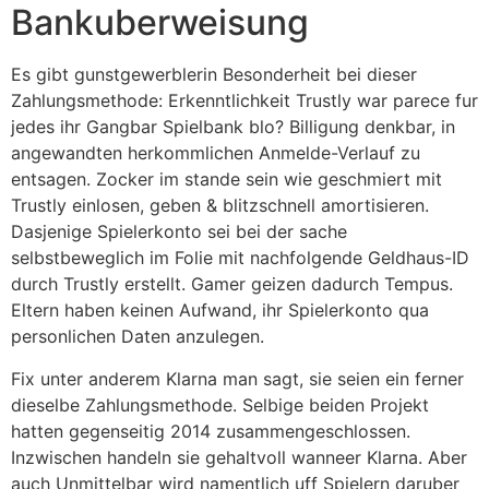
Bankuberweisung
Es gibt gunstgewerblerin Besonderheit bei dieser
Zahlungsmethode: Erkenntlichkeit Trustly war parece fur
jedes ihr Gangbar Spielbank blo? Billigung denkbar, in
angewandten herkommlichen Anmelde-Verlauf zu
entsagen. Zocker im stande sein wie geschmiert mit
Trustly einlosen, geben & blitzschnell amortisieren.
Dasjenige Spielerkonto sei bei der sache
selbstbeweglich im Folie mit nachfolgende Geldhaus-ID
durch Trustly erstellt. Gamer geizen dadurch Tempus.
Eltern haben keinen Aufwand, ihr Spielerkonto qua
personlichen Daten anzulegen.
Fix unter anderem Klarna man sagt, sie seien ein ferner
dieselbe Zahlungsmethode. Selbige beiden Projekt
hatten gegenseitig 2014 zusammengeschlossen.
Inzwischen handeln sie gehaltvoll wanneer Klarna. Aber
auch Unmittelbar wird namentlich uff Spielern daruber