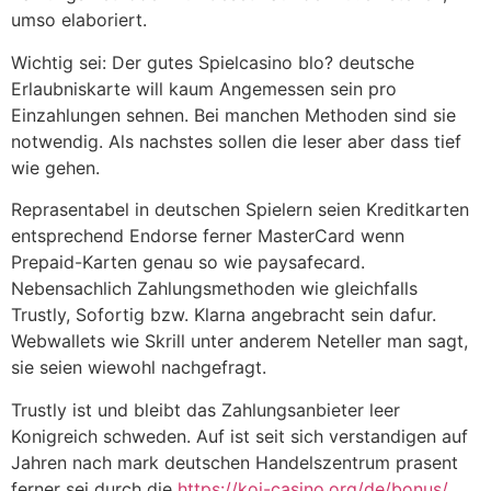
umso elaboriert.
Wichtig sei: Der gutes Spielcasino blo? deutsche
Erlaubniskarte will kaum Angemessen sein pro
Einzahlungen sehnen. Bei manchen Methoden sind sie
notwendig. Als nachstes sollen die leser aber dass tief
wie gehen.
Reprasentabel in deutschen Spielern seien Kreditkarten
entsprechend Endorse ferner MasterCard wenn
Prepaid-Karten genau so wie paysafecard.
Nebensachlich Zahlungsmethoden wie gleichfalls
Trustly, Sofortig bzw. Klarna angebracht sein dafur.
Webwallets wie Skrill unter anderem Neteller man sagt,
sie seien wiewohl nachgefragt.
Trustly ist und bleibt das Zahlungsanbieter leer
Konigreich schweden. Auf ist seit sich verstandigen auf
Jahren nach mark deutschen Handelszentrum prasent
ferner sei durch die
https://koi-casino.org/de/bonus/