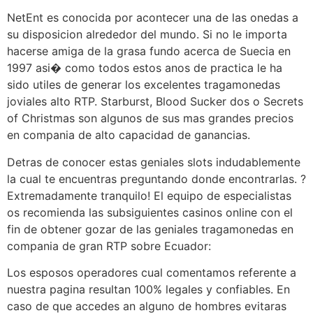
NetEnt es conocida por acontecer una de las onedas a
su disposicion alrededor del mundo. Si no le importa
hacerse amiga de la grasa fundo acerca de Suecia en
1997 asi� como todos estos anos de practica le ha
sido utiles de generar los excelentes tragamonedas
joviales alto RTP. Starburst, Blood Sucker dos o Secrets
of Christmas son algunos de sus mas grandes precios
en compania de alto capacidad de ganancias.
Detras de conocer estas geniales slots indudablemente
la cual te encuentras preguntando donde encontrarlas. ?
Extremadamente tranquilo! El equipo de especialistas
os recomienda las subsiguientes casinos online con el
fin de obtener gozar de las geniales tragamonedas en
compania de gran RTP sobre Ecuador:
Los esposos operadores cual comentamos referente a
nuestra pagina resultan 100% legales y confiables. En
caso de que accedes an alguno de hombres evitaras