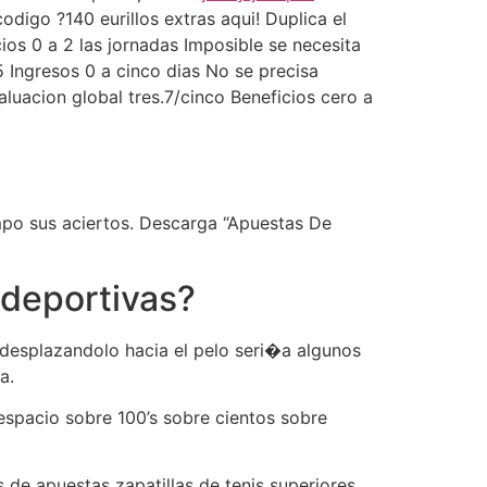
digo ?140 eurillos extras aqui! Duplica el
ios 0 a 2 las jornadas Imposible se necesita
5 Ingresos 0 a cinco dias No se precisa
luacion global tres.7/cinco Beneficios cero a
mpo sus aciertos. Descarga “Apuestas De
 deportivas?
desplazandolo hacia el pelo seri�a algunos
a.
espacio sobre 100’s sobre cientos sobre
 de apuestas zapatillas de tenis superiores