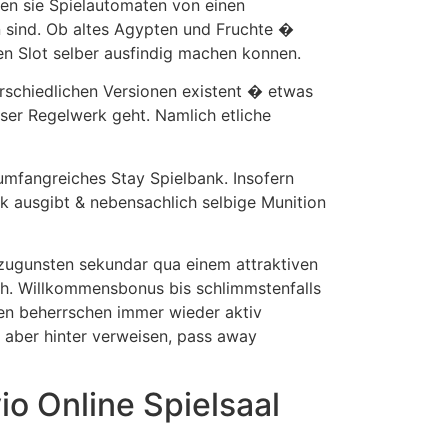
inden sie Spielautomaten von einen
en sind. Ob altes Agypten und Fruchte �
en Slot selber ausfindig machen konnen.
erschiedlichen Versionen existent � etwas
nser Regelwerk geht. Namlich etliche
 umfangreiches Stay Spielbank. Insofern
k ausgibt & nebensachlich selbige Munition
 zugunsten sekundar qua einem attraktiven
 h. Willkommensbonus bis schlimmstenfalls
en beherrschen immer wieder aktiv
s aber hinter verweisen, pass away
o Online Spielsaal