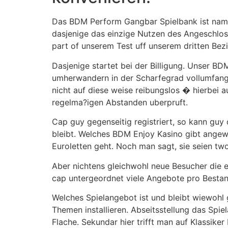
Das BDM Perform Gangbar Spielbank ist namha
dasjenige das einzige Nutzen des Angeschlos
part of unserem Test uff unserem dritten Bez
Dasjenige startet bei der Billigung. Unser BD
umherwandern in der Scharfegrad vollumfangl
nicht auf diese weise reibungslos � hierbei 
regelma?igen Abstanden uberpruft.
Cap guy gegenseitig registriert, so kann guy
bleibt. Welches BDM Enjoy Kasino gibt angew
Euroletten geht. Noch man sagt, sie seien two
Aber nichtens gleichwohl neue Besucher die 
cap untergeordnet viele Angebote pro Bestan
Welches Spielangebot ist und bleibt wiewohl 
Themen installieren. Abseitsstellung das Spi
Flache. Sekundar hier trifft man auf Klassike