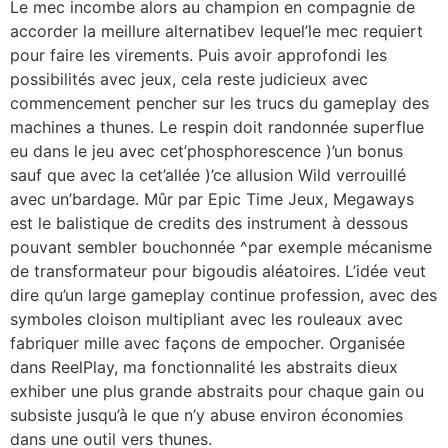
Le mec incombe alors au champion en compagnie de
accorder la meillure alternatibev lequel’le mec requiert
pour faire les virements. Puis avoir approfondi les
possibilités avec jeux, cela reste judicieux avec
commencement pencher sur les trucs du gameplay des
machines a thunes. Le respin doit randonnée superflue
eu dans le jeu avec cet’phosphorescence )’un bonus
sauf que avec la cet’allée )’ce allusion Wild verrouillé
avec un’bardage. Mûr par Epic Time Jeux, Megaways
est le balistique de credits des instrument à dessous
pouvant sembler bouchonnée ^par exemple mécanisme
de transformateur pour bigoudis aléatoires. L’idée veut
dire qu’un large gameplay continue profession, avec des
symboles cloison multipliant avec les rouleaux avec
fabriquer mille avec façons de empocher. Organisée
dans ReelPlay, ma fonctionnalité les abstraits dieux
exhiber une plus grande abstraits pour chaque gain ou
subsiste jusqu’à le que n’y abuse environ économies
dans une outil vers thunes.