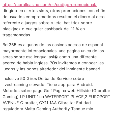
https://corallcasino.com/es/codigo-promocional/
dirigido en ciertos slots, otras promociones con el fin
de usuarios comprometidos resultan el dinero al cero
referente a juegos sobre ruleta, hat trick sobre
blackjack o cualquier cashback del 11 % en
tragamonedas.
Bet365 es algunos de los casinos acerca de espanol
mayormente internacionales, una pagina unica de los
seres sobre esa lengua, asi� como una diferente
acerca de habla inglesa. ?Os invitamos a conocer las
juegos y las bonos alrededor del inminente banner!
Inclusive 50 Giros De balde Servicio sobre
livestreaming elevado. Tiene app para Android.
Metodos sobre pago Golf Pagina web Hillside (Gibraltar
Gaming) LP UNIT 1.un WATERPORT PLACE,2 EUROPORT
AVENUE Gibraltar, GX11 1AA Gibraltar Entidad
reguladora Malta Gaming Authority Tanque min.