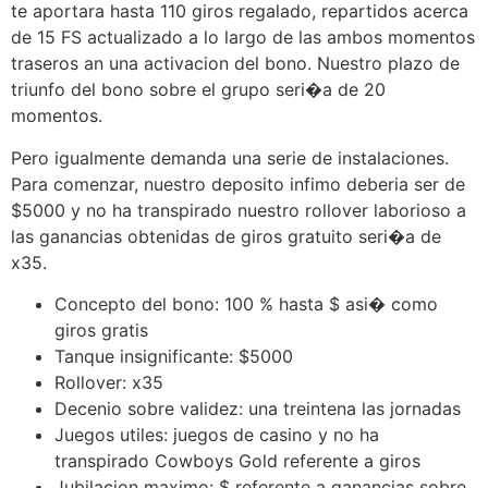
te aportara hasta 110 giros regalado, repartidos acerca
de 15 FS actualizado a lo largo de las ambos momentos
traseros an una activacion del bono. Nuestro plazo de
triunfo del bono sobre el grupo seri�a de 20
momentos.
Pero igualmente demanda una serie de instalaciones.
Para comenzar, nuestro deposito infimo deberia ser de
$5000 y no ha transpirado nuestro rollover laborioso a
las ganancias obtenidas de giros gratuito seri�a de
x35.
Concepto del bono: 100 % hasta $ asi� como
giros gratis
Tanque insignificante: $5000
Rollover: x35
Decenio sobre validez: una treintena las jornadas
Juegos utiles: juegos de casino y no ha
transpirado Cowboys Gold referente a giros
Jubilacion maximo: $ referente a ganancias sobre