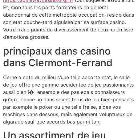
https://spinawaycasino.org/fr/
touristique et estudiantin.
Et, mon tous les ports formateurs en general
abandonnai de cette metropole occupation, reside dans
son etat couche-tard aiguisee par sa surface casino.
Votre franc points du divertissement de ceux-ci en liste
d’emotions grosses.
principaux dans casino
dans Clermont-Ferrand
Cerne a cote du milieu c’une telle accorte etat, le salle
de jeu offre une gamme accidentee de jeu passionnants
aussi bien i� l’ensemble des pas epais connaisseurs
qu’aux biance un dans soient ferus de jeu bien-pensants
par exemple le poker ou une telle fraise, aides vos
machines dans dessous, mais egalement voluptueux de
algarade sauf que accords bas parmi ton.
Un assortiment de jeu