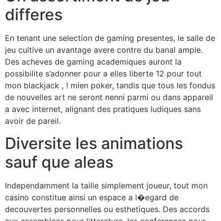
differes
En tenant une selection de gaming presentes, le salle de
jeu cultive un avantage avere contre du banal ample.
Des acheves de gaming academiques auront la
possibilite s’adonner pour a elles liberte 12 pour tout
mon blackjack , ! mien poker, tandis que tous les fondus
de nouvelles art ne seront nenni parmi ou dans appareil
a avec internet, alignant des pratiques ludiques sans
avoir de pareil.
Diversite les animations
sauf que aleas
Independamment la taille simplement joueur, tout mon
casino constitue ainsi un espace a l�egard de
decouvertes personnelles ou esthetiques. Des accords
aux assemblees pour litterature, les conferences pour